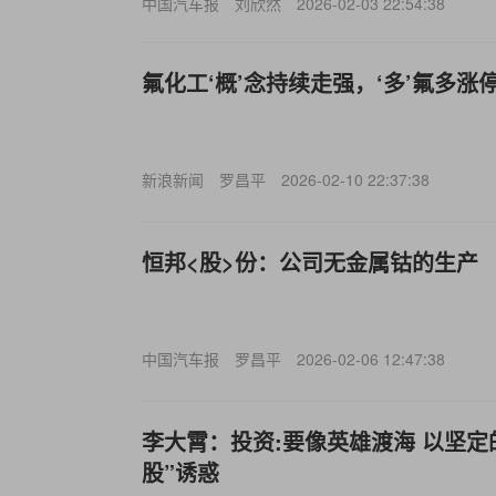
中国汽车报
刘欣然
2026-02-03 22:54:38
氟化工‘概’念持续走强，‘多’氟多涨
新浪新闻
罗昌平
2026-02-10 22:37:38
恒邦<股>份：公司无金属钴的生产
中国汽车报
罗昌平
2026-02-06 12:47:38
李大霄：投资:要像英雄渡海 以坚定
股”诱惑