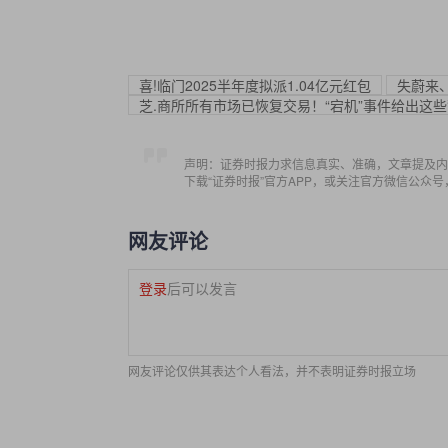
喜!临门2025半年度拟派1.04亿元红包
失蔚来
芝.商所所有市场已恢复交易！“宕机”事件给出这
声明：证券时报力求信息真实、准确，文章提及内
下载“证券时报”官方APP，或关注官方微信公众
网友评论
登录
后可以发言
网友评论仅供其表达个人看法，并不表明证券时报立场