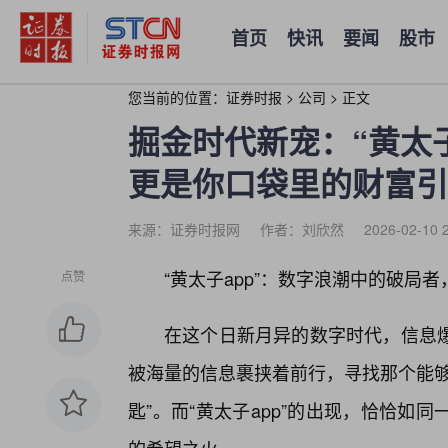
首页
快讯
要闻
股市
您当前的位置：
证券时报
>
公司
>
正文
掘金时代新宠：“黄太子
更是你口袋里的财富引
来源：证券时报网
作者：刘欣然
2026-02-10 
“黄太子app”：数字浪潮中的破局
点赞
在这个日新月异的数字时代，信息
被海量的信息裹挟着前行，寻找那个能够
匙”。而“黄太子app”的出现，恰恰